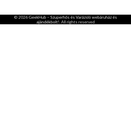
© 2026
GeekHub – Szuperhős és Varázsló webáruház és
ajándékbolt!
. All rights reserved