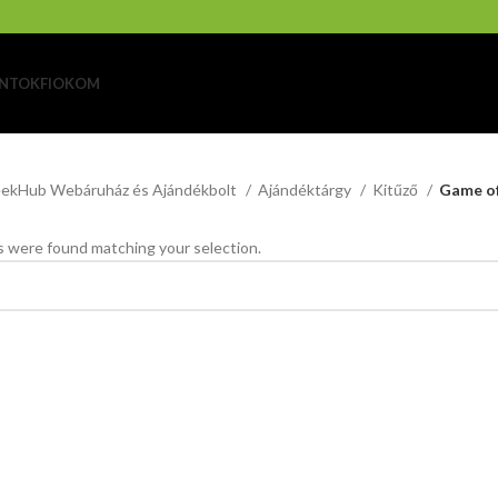
NTOK
FIOKOM
ekHub Webáruház és Ajándékbolt
Ajándéktárgy
Kitűző
Game o
 were found matching your selection.