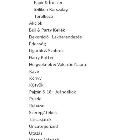
Papír & Írószer
Szilikon Karszalag
Törölköző
Akciók
Buli & Party Kellék
Dekoráció - Lakberendezés
Édesség
Figurák & Szobrok
Harry Potter
Hölgyeknek & Valentin Napra
Kávé
Könyv
Kütyük
Pajzán & 18+ Ajándékok
Puzzle
Ruházat
Szerepjátékok
Társasjáték
Uncategorized
Utazás
Vicces Ajándék