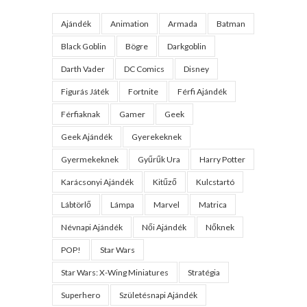
Ajándék
Animation
Armada
Batman
Black Goblin
Bögre
Darkgoblin
Darth Vader
DC Comics
Disney
Figurás Játék
Fortnite
Férfi Ajándék
Férfiaknak
Gamer
Geek
Geek Ajándék
Gyerekeknek
Gyermekeknek
Gyűrűk Ura
Harry Potter
Karácsonyi Ajándék
Kitűző
Kulcstartó
Lábtörlő
Lámpa
Marvel
Matrica
Névnapi Ajándék
Női Ajándék
Nőknek
POP!
Star Wars
Star Wars: X-Wing Miniatures
Stratégia
Superhero
Születésnapi Ajándék