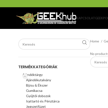
KAPCSOLAT
GEEKPO
Home
Ge
No products
TERMÉKKATEGÓRIÁK
Ajándéktárgy
Ajándékutalvány
Bizsu & Ékszer
Gumikacsa
Gyűjtői dobozok
Irattartó és Pénztárca
Jegyzetfüzet