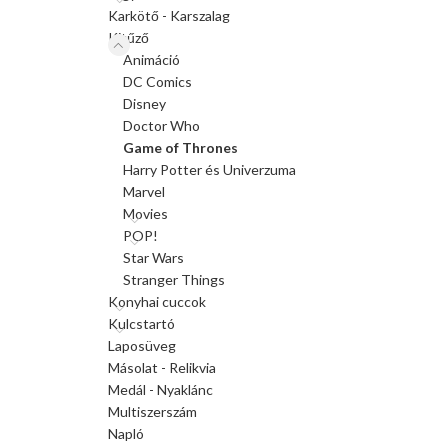
Karkötő - Karszalag
Kitűző
Animáció
DC Comics
Disney
Doctor Who
Game of Thrones
Harry Potter és Univerzuma
Marvel
Movies
POP!
Star Wars
Stranger Things
Konyhai cuccok
Kulcstartó
Laposüveg
Másolat - Relikvia
Medál - Nyaklánc
Multiszerszám
Napló