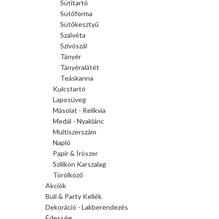
Sütitartó
Sütőforma
Sütőkesztyű
Szalvéta
Szívószál
Tányér
Tányéralátét
Teáskanna
Kulcstartó
Laposüveg
Másolat - Relikvia
Medál - Nyaklánc
Multiszerszám
Napló
Papír & Írószer
Szilikon Karszalag
Törölköző
Akciók
Buli & Party Kellék
Dekoráció - Lakberendezés
Édesség