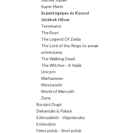
Super Mario
Számítógépes és Konzol
Játékok Hősei
Terminator
The Boys
The Legend Of Zelda
The Lord of the Rings és annak
univerzuma
The Walking Dead
The Witcher - A Vaják
Unicorn
Warhammer
Westworld
World of Warcraft
Zene
Borzáró Dugó
Dekantáló & Palack
Edényalátét - Vágódeszka
Evőeszköz
Feles pohár - Shot pohár