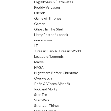
Foglalkozás & Élethivatás
Freddy Vs. Jason
Friends
Game of Thrones
Gamer
Ghost In The Shell
Harry Potter és annak
univerzuma
IT
Jurassic Park & Jurassic World
League of Legends
Marvel
NASA
Nightmare Before Christmas
Overwatch
Poén & Vicces Ajándék
Rick and Morty
Star Trek
Star Wars
Stranger Things
Suicide Squad