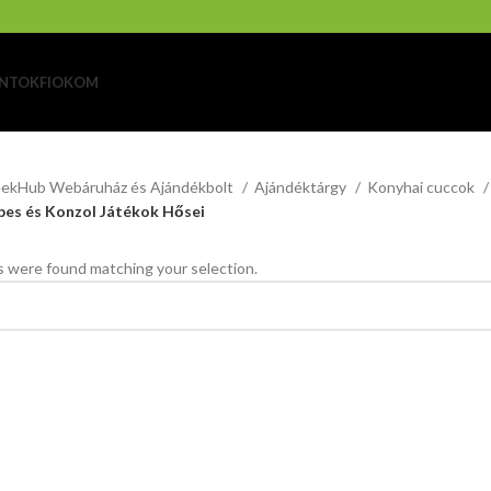
NTOK
FIOKOM
ekHub Webáruház és Ajándékbolt
Ajándéktárgy
Konyhai cuccok
es és Konzol Játékok Hősei
 were found matching your selection.