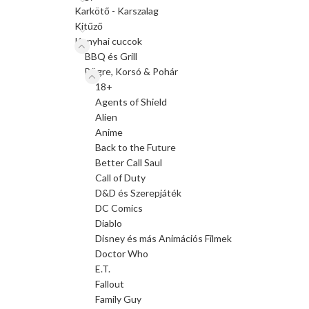
Karkötő - Karszalag
Kitűző
Konyhai cuccok
BBQ és Grill
Bögre, Korsó & Pohár
18+
Agents of Shield
Alien
Anime
Back to the Future
Better Call Saul
Call of Duty
D&D és Szerepjáték
DC Comics
Diablo
Disney és más Animációs Filmek
Doctor Who
E.T.
Fallout
Family Guy