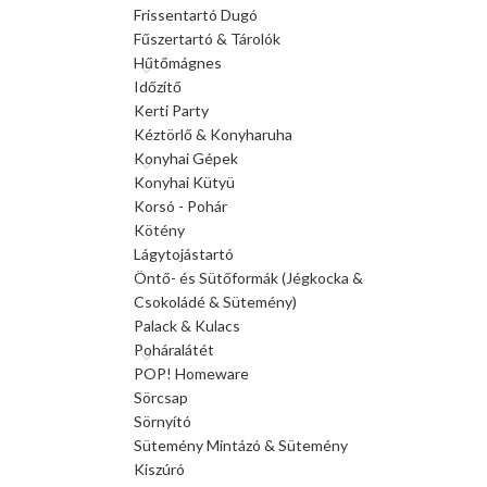
Frissentartó Dugó
Fűszertartó & Tárolók
Hűtőmágnes
Időzítő
Kerti Party
Kéztörlő & Konyharuha
Konyhai Gépek
Konyhai Kütyü
Korsó - Pohár
Kötény
Lágytojástartó
Öntő- és Sütőformák (Jégkocka &
Csokoládé & Sütemény)
Palack & Kulacs
Poháralátét
POP! Homeware
Sörcsap
Sörnyító
Sütemény Mintázó & Sütemény
Kiszúró