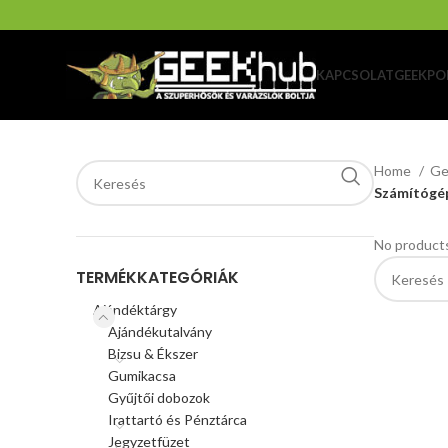
KAPCSOLAT
GEEKPO
Home
Ge
Számítógép
No products
TERMÉKKATEGÓRIÁK
Ajándéktárgy
Ajándékutalvány
Bizsu & Ékszer
Gumikacsa
Gyűjtői dobozok
Irattartó és Pénztárca
Jegyzetfüzet