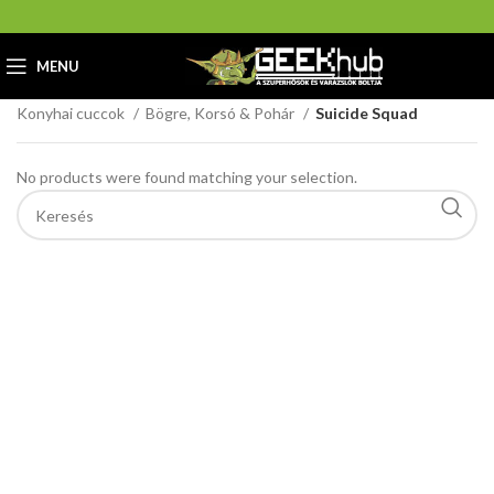
MENU
Home
GeekHub Webáruház és Ajándékbolt
Ajándéktárgy
Konyhai cuccok
Bögre, Korsó & Pohár
Suicide Squad
No products were found matching your selection.