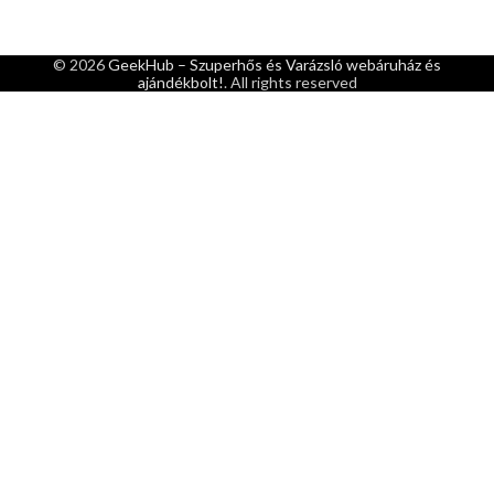
© 2026
GeekHub – Szuperhős és Varázsló webáruház és
ajándékbolt!
. All rights reserved