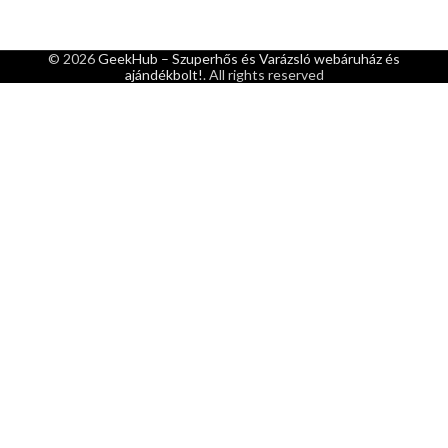
© 2026
GeekHub – Szuperhős és Varázsló webáruház és
ajándékbolt!
. All rights reserved