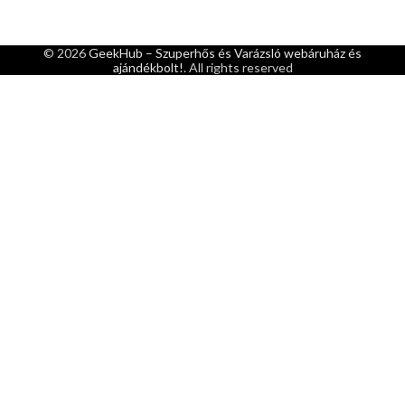
© 2026
GeekHub – Szuperhős és Varázsló webáruház és
ajándékbolt!
. All rights reserved