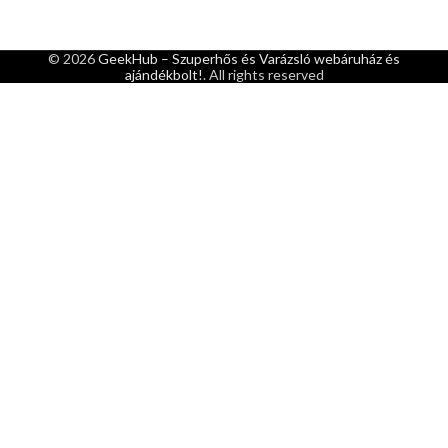
© 2026
GeekHub – Szuperhős és Varázsló webáruház és
ajándékbolt!
. All rights reserved