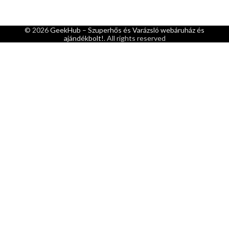
© 2026
GeekHub – Szuperhős és Varázsló webáruház és
ajándékbolt!
. All rights reserved