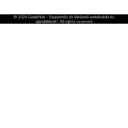
© 2026
GeekHub – Szuperhős és Varázsló webáruház és
ajándékbolt!
. All rights reserved