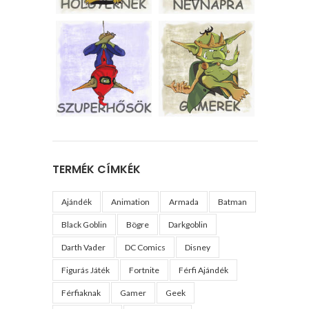
TERMÉK CÍMKÉK
Ajándék
Animation
Armada
Batman
Black Goblin
Bögre
Darkgoblin
Darth Vader
DC Comics
Disney
Figurás Játék
Fortnite
Férfi Ajándék
Férfiaknak
Gamer
Geek