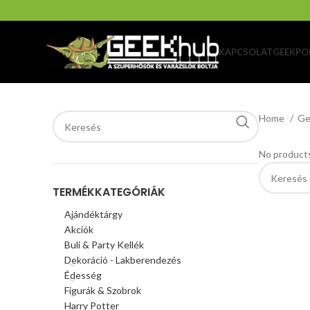
KAPCSOLAT
GEEKPO
Home
Ge
No products
TERMÉKKATEGÓRIÁK
Ajándéktárgy
Akciók
Buli & Party Kellék
Dekoráció - Lakberendezés
Édesség
Figurák & Szobrok
Harry Potter