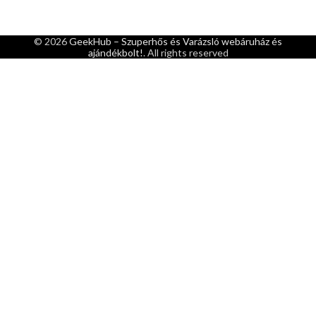
© 2026
GeekHub – Szuperhős és Varázsló webáruház és
ajándékbolt!
. All rights reserved