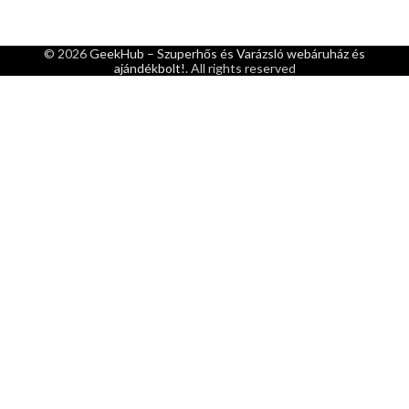
© 2026
GeekHub – Szuperhős és Varázsló webáruház és
ajándékbolt!
. All rights reserved