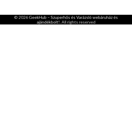
© 2026
GeekHub – Szuperhős és Varázsló webáruház és
ajándékbolt!
. All rights reserved