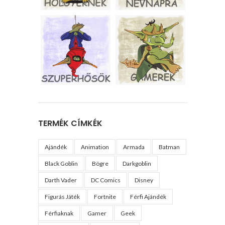
TERMÉK CÍMKÉK
Ajándék
Animation
Armada
Batman
Black Goblin
Bögre
Darkgoblin
Darth Vader
DC Comics
Disney
Figurás Játék
Fortnite
Férfi Ajándék
Férfiaknak
Gamer
Geek