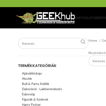
KAPCSOLAT
GEEKPO
Home
Ge
No products
TERMÉKKATEGÓRIÁK
Ajándéktárgy
Akciók
Buli & Party Kellék
Dekoráció - Lakberendezés
Édesség
Figurák & Szobrok
Harry Potter