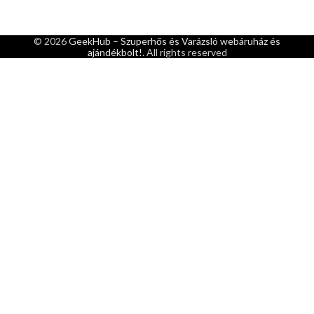
© 2026
GeekHub – Szuperhős és Varázsló webáruház és
ajándékbolt!
. All rights reserved