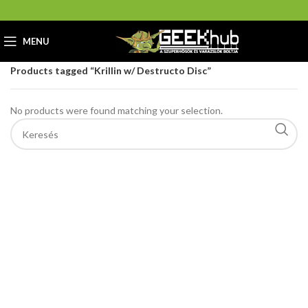
MENU
Home
GeekHub Webáruház és Ajándékbolt
Products tagged “Krillin w/ Destructo Disc”
No products were found matching your selection.