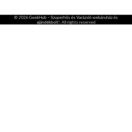
© 2026
GeekHub – Szuperhős és Varázsló webáruház és
ajándékbolt!
. All rights reserved