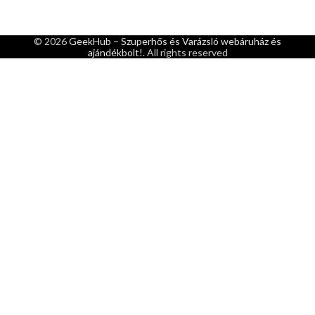
© 2026
GeekHub – Szuperhős és Varázsló webáruház és
ajándékbolt!
. All rights reserved