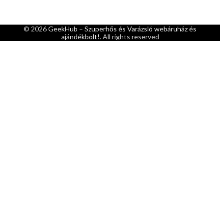
© 2026
GeekHub – Szuperhős és Varázsló webáruház és
ajándékbolt!
. All rights reserved