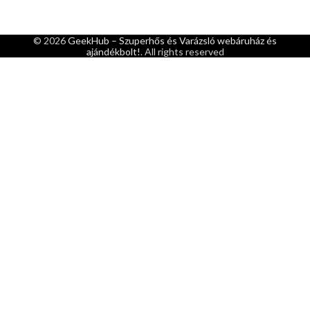
© 2026
GeekHub – Szuperhős és Varázsló webáruház és
ajándékbolt!
. All rights reserved