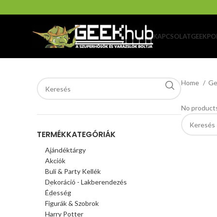
KAPCSOLAT
GEEKPO
Home
Ge
No products
TERMÉKKATEGÓRIÁK
Ajándéktárgy
Akciók
Buli & Party Kellék
Dekoráció - Lakberendezés
Édesség
Figurák & Szobrok
Harry Potter