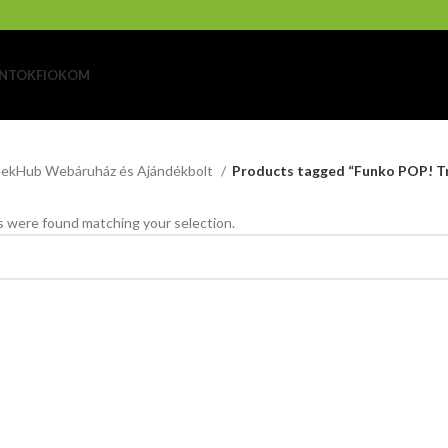
NTOK
FIOKOM
ekHub Webáruház és Ajándékbolt
Products tagged “Funko POP! Tr
 were found matching your selection.