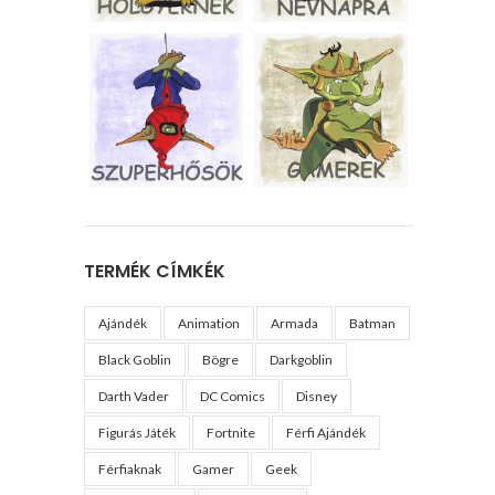
TERMÉK CÍMKÉK
Ajándék
Animation
Armada
Batman
Black Goblin
Bögre
Darkgoblin
Darth Vader
DC Comics
Disney
Figurás Játék
Fortnite
Férfi Ajándék
Férfiaknak
Gamer
Geek