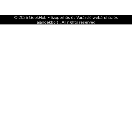
© 2026
GeekHub – Szuperhős és Varázsló webáruház és
ajándékbolt!
. All rights reserved