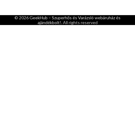
© 2026
GeekHub – Szuperhős és Varázsló webáruház és
ajándékbolt!
. All rights reserved