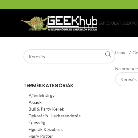
KAPCSOLAT
GEEKPO
Home
Ge
No products
TERMÉKKATEGÓRIÁK
Ajándéktárgy
Akciók
Buli & Party Kellék
Dekoráció - Lakberendezés
Édesség
Figurák & Szobrok
Harry Potter