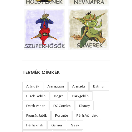
TERMÉK CÍMKÉK
Ajándék
Animation
Armada
Batman
Black Goblin
Bögre
Darkgoblin
Darth Vader
DC Comics
Disney
Figurás Játék
Fortnite
Férfi Ajándék
Férfiaknak
Gamer
Geek