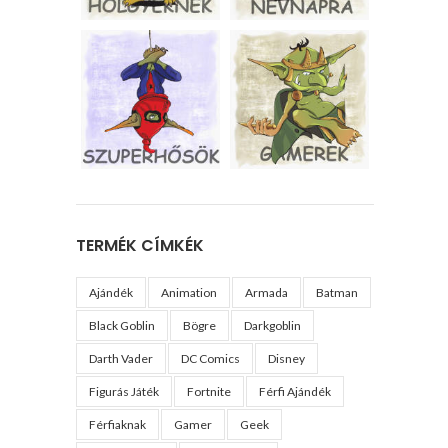
TERMÉK CÍMKÉK
Ajándék
Animation
Armada
Batman
Black Goblin
Bögre
Darkgoblin
Darth Vader
DC Comics
Disney
Figurás Játék
Fortnite
Férfi Ajándék
Férfiaknak
Gamer
Geek