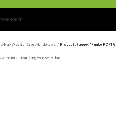
NTOK
FIOKOM
ekHub Webáruház és Ajándékbolt
Products tagged “Funko POP! Ga
 were found matching your selection.