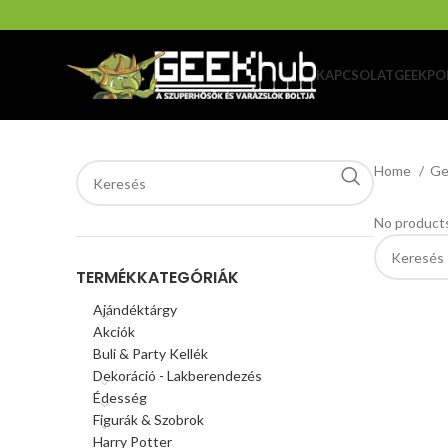
KAPCSOLAT
GEEKPO
Home
Ge
No products
TERMÉKKATEGÓRIÁK
Ajándéktárgy
Akciók
Buli & Party Kellék
Dekoráció - Lakberendezés
Édesség
Figurák & Szobrok
Harry Potter