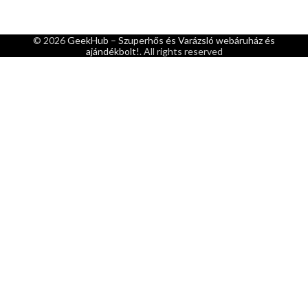
© 2026
GeekHub – Szuperhős és Varázsló webáruház és
ajándékbolt!
. All rights reserved