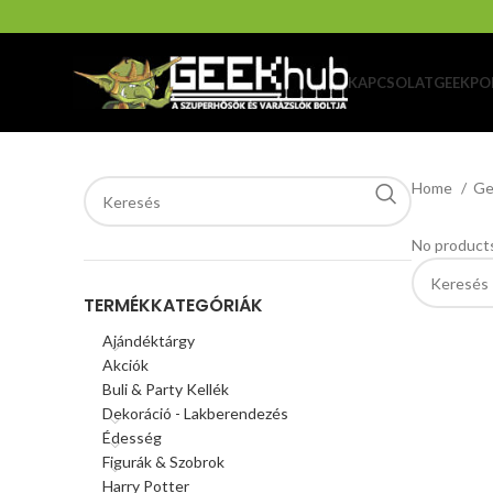
KAPCSOLAT
GEEKPO
Home
Ge
No products
TERMÉKKATEGÓRIÁK
Ajándéktárgy
Akciók
Buli & Party Kellék
Dekoráció - Lakberendezés
Édesség
Figurák & Szobrok
Harry Potter