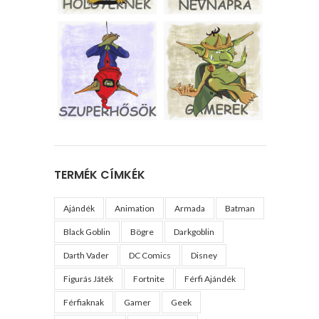
TERMÉK CÍMKÉK
Ajándék
Animation
Armada
Batman
Black Goblin
Bögre
Darkgoblin
Darth Vader
DC Comics
Disney
Figurás Játék
Fortnite
Férfi Ajándék
Férfiaknak
Gamer
Geek