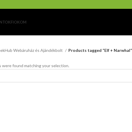
NTOK
FIOKOM
ekHub Webáruház és Ajándékbolt
Products tagged “Elf + Narwhal”
 were found matching your selection.