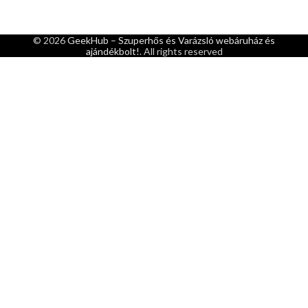
© 2026
GeekHub – Szuperhős és Varázsló webáruház és
ajándékbolt!
. All rights reserved