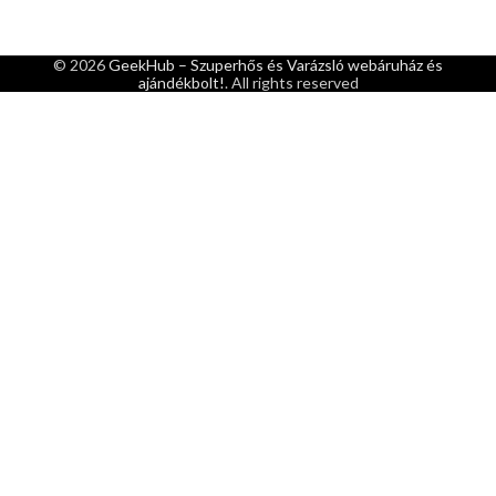
© 2026
GeekHub – Szuperhős és Varázsló webáruház és
ajándékbolt!
. All rights reserved