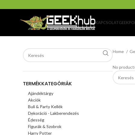
KAPCSOLAT
GEEKPO
Home
Ge
No products
TERMÉKKATEGÓRIÁK
Ajándéktárgy
Akciók
Buli & Party Kellék
Dekoráció - Lakberendezés
Édesség
Figurák & Szobrok
Harry Potter