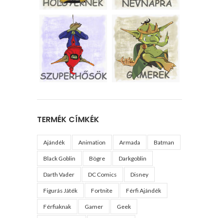
TERMÉK CÍMKÉK
Ajándék
Animation
Armada
Batman
Black Goblin
Bögre
Darkgoblin
Darth Vader
DC Comics
Disney
Figurás Játék
Fortnite
Férfi Ajándék
Férfiaknak
Gamer
Geek