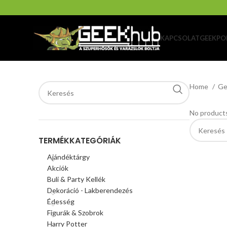
KAPCSOLAT
GEEKPO
Home
Ge
No products
TERMÉKKATEGÓRIÁK
Ajándéktárgy
Akciók
Buli & Party Kellék
Dekoráció - Lakberendezés
Édesség
Figurák & Szobrok
Harry Potter