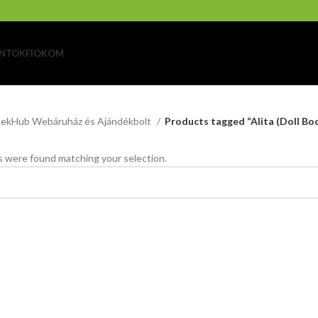
NTOK
FIOKOM
ekHub Webáruház és Ajándékbolt
Products tagged “Alita (Doll Bo
 were found matching your selection.