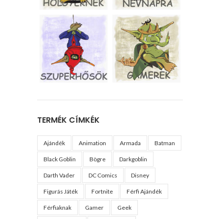
TERMÉK CÍMKÉK
Ajándék
Animation
Armada
Batman
Black Goblin
Bögre
Darkgoblin
Darth Vader
DC Comics
Disney
Figurás Játék
Fortnite
Férfi Ajándék
Férfiaknak
Gamer
Geek