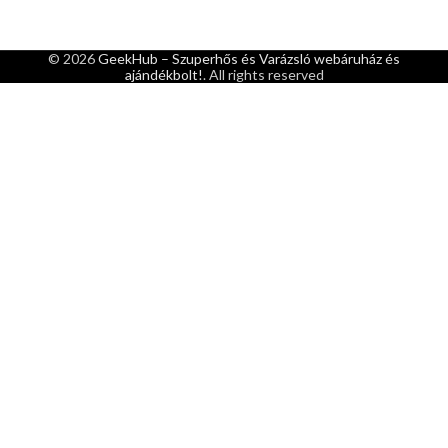
© 2026
GeekHub – Szuperhős és Varázsló webáruház és
ajándékbolt!
. All rights reserved