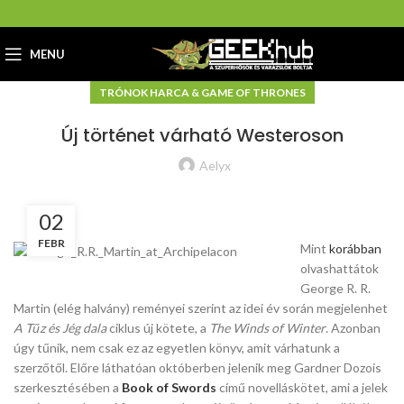
MENU
TRÓNOK HARCA & GAME OF THRONES
Új történet várható Westeroson
Aelyx
02
FEBR
Mint
korábban
olvashattátok
George R. R.
Martin (elég halvány) reményei szerint az idei év során megjelenhet
A Tűz és Jég dala
ciklus új kötete, a
The Winds of Winter
. Azonban
úgy tűnik, nem csak ez az egyetlen könyv, amit várhatunk a
szerzőtől. Előre láthatóan októberben jelenik meg Gardner Dozois
szerkesztésében a
Book of Swords
című novelláskötet, ami a jelek