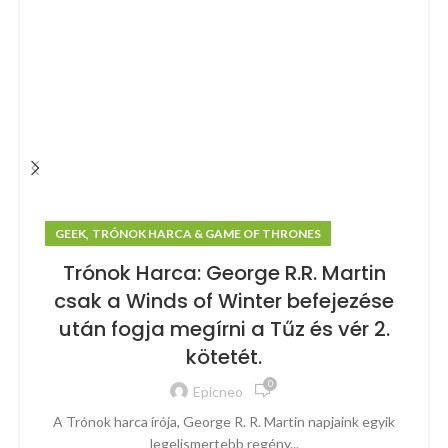
,
GEEK
TRÓNOK HARCA & GAME OF THRONES
Trónok Harca: George R.R. Martin
csak a Winds of Winter befejezése
után fogja megírni a Tűz és vér 2.
kötetét.
0
Epicneo
A Trónok harca írója, George R. R. Martin napjaink egyik
legelismertebb regény...