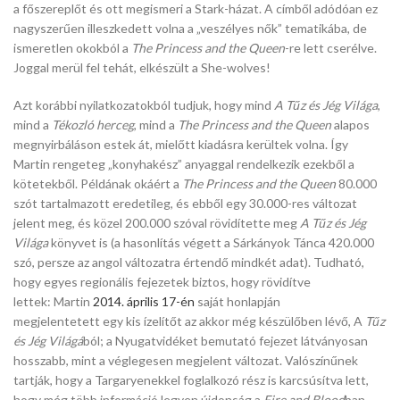
a főszereplőt és ott megismeri a Stark-házat. A címből adódóan ez
nagyszerűen illeszkedett volna a „veszélyes nők” tematikába, de
ismeretlen okokból a
The Princess and the Queen
-re lett cserélve.
Joggal merül fel tehát, elkészült a She-wolves!
Azt korábbi nyilatkozatokból tudjuk, hogy mind
A Tűz és Jég Világa
,
mind a
Tékozló herceg
, mind a
The Princess and the Queen
alapos
megnyirbáláson estek át, mielőtt kiadásra kerültek volna. Így
Martin rengeteg „konyhakész” anyaggal rendelkezik ezekből a
kötetekből. Példának okáért a
The Princess and the Queen
80.000
szót tartalmazott eredetileg, és ebből egy 30.000-res változat
jelent meg, és közel 200.000 szóval rövidítette meg
A Tűz és Jég
Világa
könyvet is (a hasonlítás végett a Sárkányok Tánca 420.000
szó, persze az angol változatra értendő mindkét adat). Tudható,
hogy egyes regionális fejezetek biztos, hogy rövidítve
lettek: Martin
2014. április 17-én
saját honlapján
megjelentetett egy kis ízelítőt az akkor még készülőben lévő, A
Tűz
és Jég Világá
ból; a Nyugatvidéket bemutató fejezet látványosan
hosszabb, mint a véglegesen megjelent változat. Valószínűnek
tartják, hogy a Targaryenekkel foglalkozó rész is karcsúsítva lett,
hogy még több információ legyen újdonság a
Fire and Blood
ban.