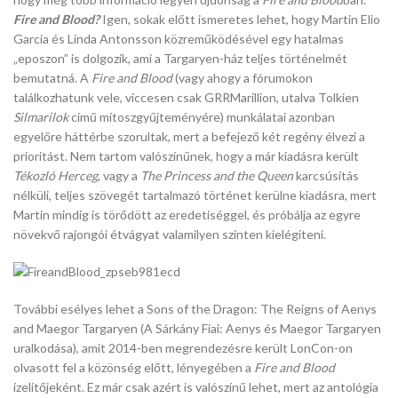
Fire and Blood?
Igen, sokak előtt ismeretes lehet, hogy Martin Elio
Garcia és Linda Antonsson közreműködésével egy hatalmas
„eposzon” is dolgozik, ami a Targaryen-ház teljes történelmét
bemutatná. A
Fire and Blood
(vagy ahogy a fórumokon
találkozhatunk vele, viccesen csak GRRMarillion, utalva Tolkien
Silmarilok
című mítoszgyűjteményére) munkálatai azonban
egyelőre háttérbe szorultak, mert a befejező két regény élvezi a
prioritást. Nem tartom valószínűnek, hogy a már kiadásra került
Tékozló Herceg
, vagy a
The Princess and the Queen
karcsúsítás
nélküli, teljes szövegét tartalmazó történet kerülne kiadásra, mert
Martin mindig is törődött az eredetiséggel, és próbálja az egyre
növekvő rajongói étvágyat valamilyen szinten kielégíteni.
További esélyes lehet a Sons of the Dragon: The Reigns of Aenys
and Maegor Targaryen (A Sárkány Fiai: Aenys és Maegor Targaryen
uralkodása), amit 2014-ben megrendezésre került LonCon-on
olvasott fel a közönség előtt, lényegében a
Fire and Blood
ízelítőjeként. Ez már csak azért is valószínű lehet, mert az antológia