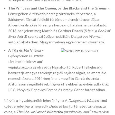
The Princess and the Queen, or the Blacks and the Greens
–
Lényegében A tézkozló herceg történelmi folytatása, a
Sárkányok Táncát felölelő történet melynek központjában
Alicent királynő és Rhaenyra hercegnő hatalmi harca található.
2013-ban jelent meg Martin és Gardner Dozois (ő felel a
Book of
Swords
ért!) szerkesztésében publikált
Dangerous Women
antolgóiakötetben. Magyar nyelven egyelőre nem olvasható.
A Tűz és Jég Világa
–
Gyönyörűen illusztrált
történelemkönyv, ami
végigkalauzolja az olvasót a Hajnalkortól Robert felkeléséig,
bemutatja az egyes földrajzi régiók sajátosságait, és az ott élő
nemesi házakat. 2014-ben jelent meg Elio Garcia és Linda
Antonsson segédletével, magyarul is ebben az évben adta ki az
I.P.C. könyvek Popovics Ferenc és Aranyi Gábor fordításában.
Nézzük a legvalószínűbb lehetőséget: A
Dangerous Women
című
kötet eredetileg a negyedik
Dunk és Egg
történetet tartalmazta
volna, a
The She-wolves of Winterfell
(munkacím)
, ami Északra viszi