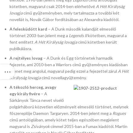
kötetben, magyarul csak 2014-ben elérhetővé
A Hét Királyság
lovagja
című gyűjteményben, mely tartalmazza a további két
novellát is, Novák Gábor fordításában az Alexandra kiadótól.
A felesküdött kard
– A Dunk második kalandját elmesélő
történet 2003-ban jelent meg a
Legends II
kötetben, magyarul a
fent említett
A Hét Királyság lovagja
című kötetben került
publikálásra.
A rejtélyes lovag
– A Dunk és Egg történetek harmadik
fejezete, ami 2010-ben a Warriors című gyűjteményes kiadásban
jelenet meg angolul, magyarul pedig ezzel a fejezettel zárul
A Hét
Királyság lovagja
című novellagyűjtemény.
A tékozló herceg, avagy
egy király fivére
– A
Sárkányok Tánca nevet viselő
polgárháború közvetlen előzményeit elmesélő történet, melynek
főszereplője Daemon Targaryen. 2014-ben jelent meg a
Rogues
című antológiában, amely kötet teljes egészében megjelent
magyarul is
Zsiványok
címmel 2015-ban a Fumax kiadótól. Martin
sztoriját ez esetben is Novák Gábor fordította.