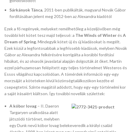
gondoskodott
Sárkányok Tánca
, 2011-ben publikálták, magyarul Novák Gábor
fordításában jelent meg 2012-ben az Alexandra kiadótól
Ezek a fő regények, melyeket remélhetőleg a közeljövőben még
további két kötet tesz majd teljessé: a
The Winds of Winter
és
A
Dream of Spring
. Mindegyik kötet új és új kiadásokat is megélt.
Ezek közül a legfontosabbak a legfrissebb kiadások, melyben Novák
Gábor az Alexandra felkérésére korrigálta a korábbi fordítási
hibákat, és az olvasók javaslatai alapján dolgozták át őket. Martin
ezzel párhuzamosan felépített egy teljes történelmet Westeros és
Essos világához kapcsolódóan. A tömérdek információ egy-egy
morzsáját a köteteken kívül közönségtalálkozókon kezdte el
csepegtetni. Szinte magától adódott, hogy egy-egy történelmi kor
a saját írásaiért kiáltson. Így további novellák születtek:
A kóbor lovag
– II. Daeron
Targaryen uralkodása alatt
játszódó történet, melyben
egy Dunk nevű kóbor lovag belekeveredik a királyi család
életébe. 1998-ban jelent meg egy
Legends
című antológiás