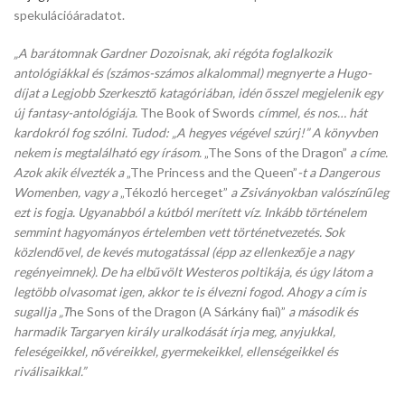
spekulációáradatot.
„A barátomnak Gardner Dozoisnak, aki régóta foglalkozik
antológiákkal és (számos-számos alkalommal) megnyerte a Hugo-
díjat a Legjobb Szerkesztő katagóriában, idén ősszel megjelenik egy
új fantasy-antológiája.
The Book of Swords
címmel, és nos… hát
kardokról fog szólni. Tudod: „A hegyes végével szúrj!” A könyvben
nekem is megtalálható egy írásom.
„The Sons of the Dragon”
a címe.
Azok akik élvezték a
„The Princess and the Queen”
-t a Dangerous
Womenben, vagy a
„Tékozló herceget”
a Zsiványokban valószínűleg
ezt is fogja. Ugyanabból a kútból merített víz. Inkább történelem
semmint hagyományos értelemben vett történetvezetés. Sok
közlendővel, de kevés mutogatással (épp az ellenkezője a nagy
regényeimnek). De ha elbűvölt Westeros poltikája, és úgy látom a
legtöbb olvasomat igen, akkor te is élvezni fogod. Ahogy a cím is
sugallja „T
he Sons of the Dragon (A Sárkány fiai)”
a második és
harmadik Targaryen király uralkodását írja meg, anyjukkal,
feleségeikkel, nővéreikkel, gyermekeikkel, ellenségeikkel és
riválisaikkal.”