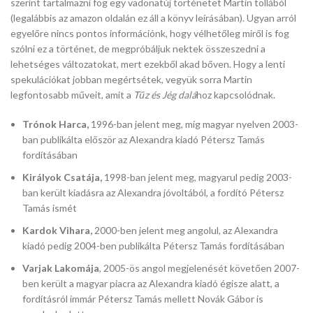
szerint tartalmazni fog egy vadonatúj történetet Martin tollából
(legalábbis az amazon oldalán ez áll a könyv leírásában). Ugyan arról
egyelőre nincs pontos információnk, hogy vélhetőleg miről is fog
szólni ez a történet, de megpróbáljuk nektek összeszedni a
lehetséges változatokat, mert ezekből akad bőven. Hogy a lenti
spekulációkat jobban megértsétek, vegyük sorra Martin
legfontosabb műveit, amit a
Tűz és Jég dalá
hoz kapcsolódnak.
Trónok Harca,
1996-ban jelent meg, míg magyar nyelven 2003-
ban publikálta először az Alexandra kiadó Pétersz Tamás
fordításában
Királyok Csatája,
1998-ban jelent meg, magyarul pedig 2003-
ban került kiadásra az Alexandra jóvoltából, a fordító Pétersz
Tamás ismét
Kardok Vihara,
2000-ben jelent meg angolul, az Alexandra
kiadó pedig 2004-ben publikálta Pétersz Tamás fordításában
Varjak Lakomája
, 2005-ös angol megjelenését követően 2007-
ben került a magyar piacra az Alexandra kiadó égisze alatt, a
fordításról immár Pétersz Tamás mellett Novák Gábor is