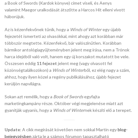
a Book of Swords (Kardok könyve) címet viseli, és Aenys
valamint Maegor uralkodását átszőtte a Harcos Hit elleni vívott
háborújuk.
Az is kézenfekvőnek tűnik, hogy a
Winds of Winter
egy újabb
fejezetét ismerteti az olvasókkal, mint ahogy azt korábban már
többször megtette. Kézenfekvő, bár valószínűtlen. Korábban
bármikor antológiagyűjteményben jelent meg írása, nem a Trónok
harca idejéből való volt, hanem egy új korszakot mutatott be vele.
Összesen eddig
11 fejezet
jelent meg (vagy olvasott fel
közönségtalálkozókon) a
Winds of Winter
ből, ez elég nagy a szám,
ahhoz, hogy ilyen közel a regény publikálásához, újabb fejezet
kerüljön napvilágra.
Sokan azt remélik, hogy a
Book of Swords
egyfajta
marketingkampány része. Október végi megjelenése miatt azt
gyanítják ugyanis, hogy a
Winds of Winter
nek készíti elő a terepet.
Update
: A cikk megírását követően nem sokkal Martin egy
blog-
bejegyzésben
zárta le a számos fórumon tapasztalható