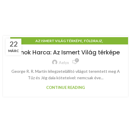
,
,
AZ ISMERT VILÁG TÉRKÉPE
FÖLDRAJZ
22
TRÓNOK HARCA & GAME OF THRONES
Trónok Harca: Az Ismert Világ térképe
MÁRC
0
Aelyx
George R. R. Martin lélegzetelállító világot teremtett meg A
Tűz és Jég dala köteteivel: nemcsak éve...
CONTINUE READING