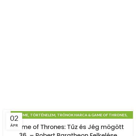
,
,
,
ANIME
TÖRTÉNELEM
TRÓNOK HARCA & GAME OF THRONES
02
TŰZ ÉS JÉG MÖGÖTT
Game of Thrones: Tűz és Jég mögött
ÁPR
36. – Robert Baratheon Felkelése