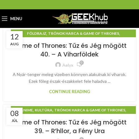
MENU
,
,
FÖLDRAJZ
TRÓNOK HARCA & GAME OF THRONES
12
TŰZ ÉS JÉG MÖGÖTT
Game of Thrones: Tűz és Jég mögött
AUG
40. – A Viharföldek
0
Aelyx
A Nyár-tenger meleg vizeiben könnyen alakulnak ki viharok.
Ezek főleg észak-északkelet fele haladva ...
CONTINUE READING
,
,
,
ANIME
KULTÚRA
TRÓNOK HARCA & GAME OF THRONES
08
TŰZ ÉS JÉG MÖGÖTT
Game of Thrones: Tűz és Jég mögött
JÚL
39. – R’hllor, a Fény Ura