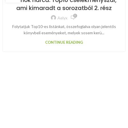
Trónok harca: Top10 cselekményszál,
ami kimaradt a sorozatból 2. rész
0
Aelyx
Folytatjuk Top10-es listánkat, összefoglalva olyan jelentős
könyvbeli eseményeket, melyek sosem kerü...
CONTINUE READING