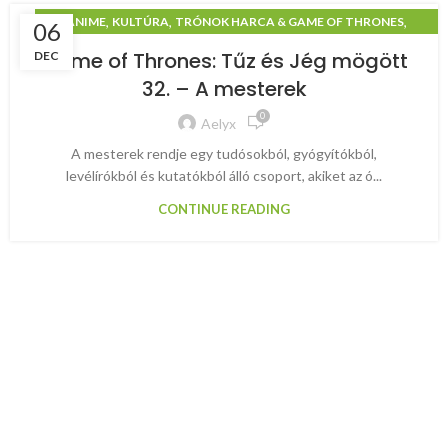
,
,
,
ANIME
KULTÚRA
TRÓNOK HARCA & GAME OF THRONES
06
TŰZ ÉS JÉG MÖGÖTT
Game of Thrones: Tűz és Jég mögött
DEC
32. – A mesterek
0
Aelyx
A mesterek rendje egy tudósokból, gyógyítókból,
levélírókból és kutatókból álló csoport, akiket az ó...
CONTINUE READING