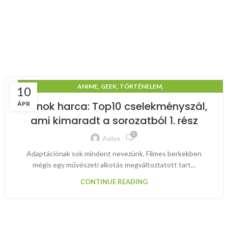
,
,
,
ANIME
GEEK
TÖRTÉNELEM
10
TRÓNOK HARCA & GAME OF THRONES
Trónok harca: Top10 cselekményszál,
ÁPR
ami kimaradt a sorozatból 1. rész
0
Aelyx
Adaptációnak sok mindent nevezünk. Filmes berkekben
mégis egy művészeti alkotás megváltoztatott tart...
CONTINUE READING