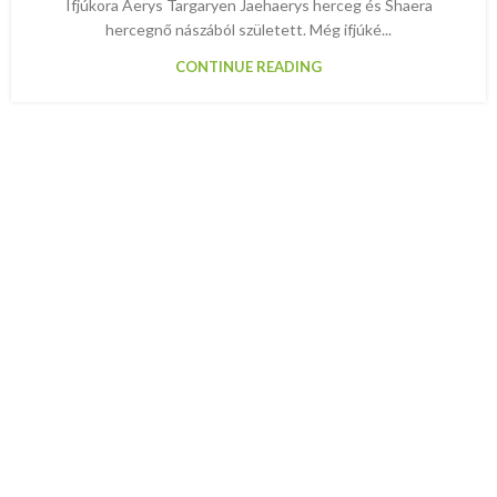
Ifjúkora Aerys Targaryen Jaehaerys herceg és Shaera
hercegnő nászából született. Még ifjúké...
CONTINUE READING