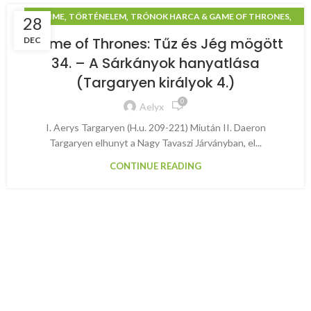
,
,
,
ANIME
TÖRTÉNELEM
TRÓNOK HARCA & GAME OF THRONES
28
TŰZ ÉS JÉG MÖGÖTT
Game of Thrones: Tűz és Jég mögött
DEC
34. – A Sárkányok hanyatlása
(Targaryen királyok 4.)
0
Aelyx
I. Aerys Targaryen (H.u. 209-221) Miután II. Daeron
Targaryen elhunyt a Nagy Tavaszi Járványban, el...
CONTINUE READING