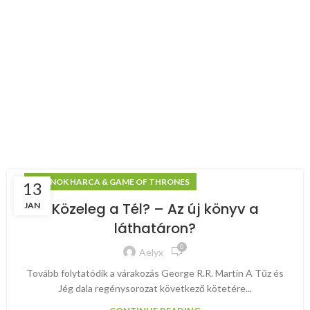
TRÓNOK HARCA & GAME OF THRONES
13
Közeleg a Tél? – Az új könyv a
JAN
láthatáron?
0
Aelyx
Tovább folytatódik a várakozás George R.R. Martin A Tűz és
Jég dala regénysorozat következő kötetére...