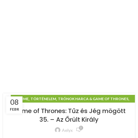
,
,
,
ANIME
TÖRTÉNELEM
TRÓNOK HARCA & GAME OF THRONES
08
TŰZ ÉS JÉG MÖGÖTT
Game of Thrones: Tűz és Jég mögött
FEBR
35. – Az Őrült Király
0
Aelyx