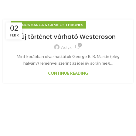
TRÓNOK HARCA & GAME OF THRONES
02
Új történet várható Westeroson
FEBR
0
Aelyx
Mint korábban olvashattátok George R. R. Martin (elég
halvány) reményei szerint az idei év során meg...
CONTINUE READING