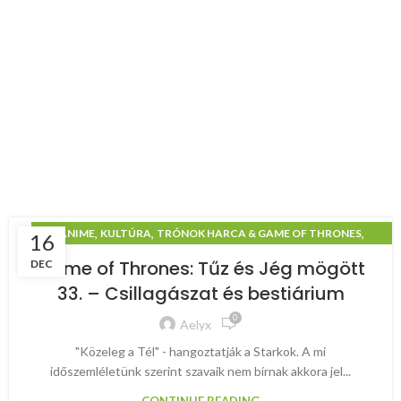
,
,
,
ANIME
KULTÚRA
TRÓNOK HARCA & GAME OF THRONES
16
TŰZ ÉS JÉG MÖGÖTT
Game of Thrones: Tűz és Jég mögött
DEC
33. – Csillagászat és bestiárium
0
Aelyx
"Közeleg a Tél" - hangoztatják a Starkok. A mi
időszemléletünk szerint szavaik nem bírnak akkora jel...