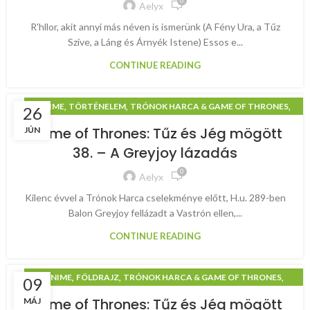
0
Aelyx
R'hllor, akit annyi más néven is ismerünk (A Fény Ura, a Tűz
Szíve, a Láng és Árnyék Istene) Essos e...
CONTINUE READING
,
,
,
ANIME
TÖRTÉNELEM
TRÓNOK HARCA & GAME OF THRONES
26
TŰZ ÉS JÉG MÖGÖTT
Game of Thrones: Tűz és Jég mögött
JÚN
38. – A Greyjoy lázadás
0
Aelyx
Kilenc évvel a Trónok Harca cselekménye előtt, H.u. 289-ben
Balon Greyjoy fellázadt a Vastrón ellen,...
CONTINUE READING
,
,
,
ANIME
FÖLDRAJZ
TRÓNOK HARCA & GAME OF THRONES
09
TŰZ ÉS JÉG MÖGÖTT
Game of Thrones: Tűz és Jég mögött
MÁJ