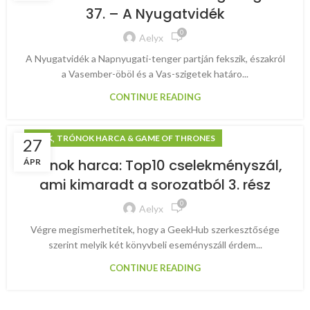
37. – A Nyugatvidék
0
Aelyx
A Nyugatvidék a Napnyugati-tenger partján fekszik, északról
a Vasember-öböl és a Vas-szigetek határo...
CONTINUE READING
,
GEEK
TRÓNOK HARCA & GAME OF THRONES
27
Trónok harca: Top10 cselekményszál,
ÁPR
ami kimaradt a sorozatból 3. rész
0
Aelyx
Végre megismerhetitek, hogy a GeekHub szerkesztősége
szerint melyik két könyvbeli eseményszáll érdem...
CONTINUE READING