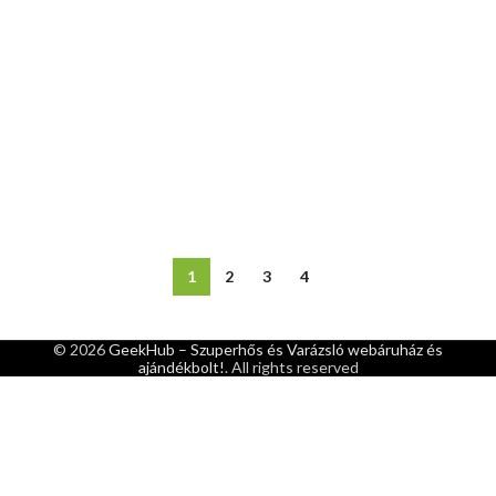
1
2
3
4
© 2026
GeekHub – Szuperhős és Varázsló webáruház és
ajándékbolt!
. All rights reserved