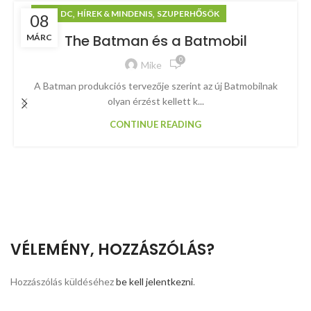
,
,
,
ART
DC
HÍREK & MINDENIS
SZUPERHŐSÖK
08
The Batman és a Batmobil
MÁRC
0
Mike
A Batman produkciós tervezője szerint az új Batmobilnak
olyan érzést kellett k...
CONTINUE READING
VÉLEMÉNY, HOZZÁSZÓLÁS?
Hozzászólás küldéséhez
be kell jelentkezni
.