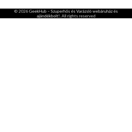
© 2026
GeekHub – Szuperhős és Varázsló webáruház és
ajándékbolt!
. All rights reserved