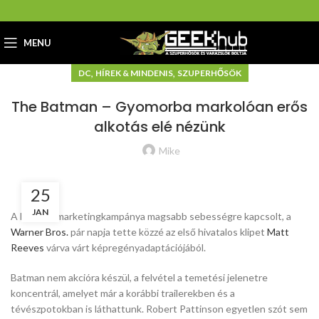
MENU
,
,
DC
HÍREK & MINDENIS
SZUPERHŐSÖK
The Batman – Gyomorba markolóan erős
alkotás elé nézünk
Mike
25
JAN
A Batman marketingkampánya magsabb sebességre kapcsolt, a
Warner Bros.
pár napja tette közzé az első hivatalos klipet
Matt
Reeves
várva várt képregényadaptációjából.
Batman nem akcióra készül, a felvétel a temetési jelenetre
koncentrál, amelyet már a korábbi trailerekben és a
tévészpotokban is láthattunk. Robert Pattinson egyetlen szót sem