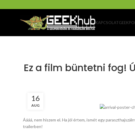
KAPCSOLAT
GEEKPO
Ez a film büntetni fog! Ú
16
AUG
Áááá, nem hiszem el. Ha jól értem, ismét egy paraszthajszáln
trailerben!