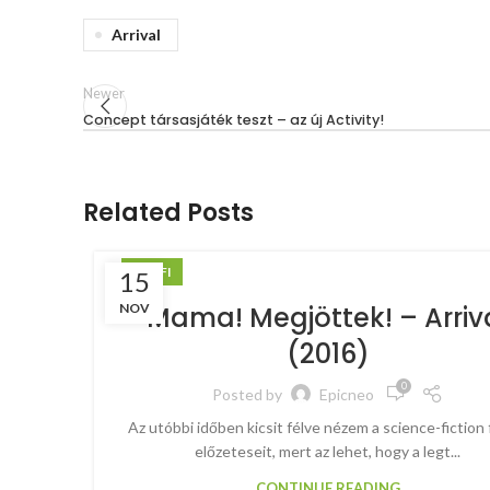
Arrival
Newer
Concept társasjáték teszt – az új Activity!
Related Posts
SCI-FI
15
NOV
Mama! Megjöttek! – Arriv
(2016)
0
Posted by
Epicneo
Az utóbbi időben kicsit félve nézem a science-fiction 
előzeteseit, mert az lehet, hogy a legt...
CONTINUE READING