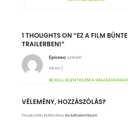
1 THOUGHTS ON “
EZ A FILM BÜNT
TRAILERBEN!
”
epicneo
szerint:
Várós!:)
BE KELL JELENTKEZNI A VÁLASZADÁSH
VÉLEMÉNY, HOZZÁSZÓLÁS?
Hozzászólás küldéséhez
be kell jelentkezni
.