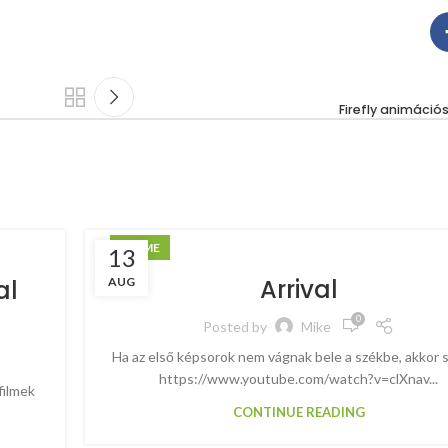
Firefly animációs
ANIME
13
Arrival
AUG
al
0
Posted by
Mike
Ha az első képsorok nem vágnak bele a székbe, akkor 
https://www.youtube.com/watch?v=clXnav...
filmek
CONTINUE READING