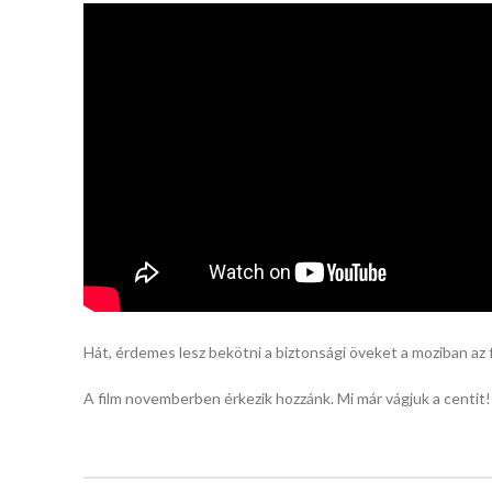
Hát, érdemes lesz bekötni a biztonsági öveket a moziban az f
A film novemberben érkezik hozzánk. Mi már vágjuk a centit!