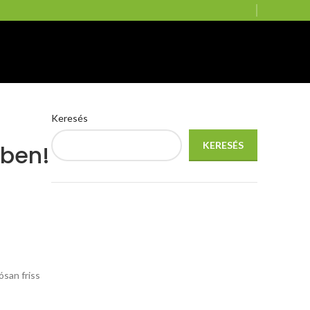
Keresés
KERESÉS
rben!
san friss