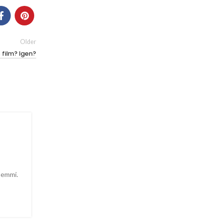
Older
 film? Igen?
semmi.