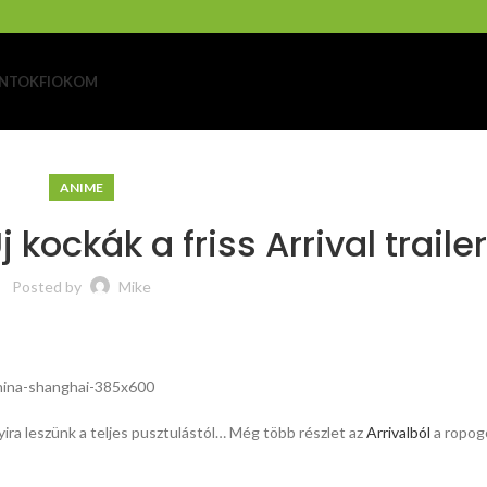
NTOK
FIOKOM
ANIME
j kockák a friss Arrival traile
Posted by
Mike
yira leszünk a teljes pusztulástól… Még több részlet az
Arrivalból
a ropogó