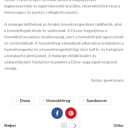
legkeresettebb és legértékesebb árucikke, mivel lehetővé teszi a
biztonságos és pontos csillagközi utazást.
A melange lelőhelyek az Arrakis homoktengerében találhatók, ahol
a homokférgek élnek és vadásznak. A Fűszer begyűjtése a
homokból veszélyes tevékenység, mert a homokférgek agresszívek
és territoriálisak. A homokféreg-támadások elkerülése érdekében a
homoktengerbe és a homoktengerből légi úton kell ki- és behajózni
a betakarító járműveket. A melange előállításáért és
utánpótlásáért folytatott küzdelem a Dűne-saga egyik központi
témája.
forrás: geektyrant
Dune
Homokféreg
Sandworm
Newer
Older