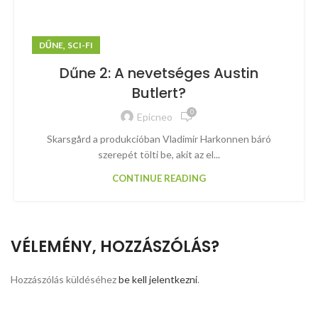
,
DŰNE
SCI-FI
Dűne 2: A nevetséges Austin
Butlert?
0
Epicneo
Skarsgård a produkcióban Vladimir Harkonnen báró
szerepét tölti be, akit az el...
CONTINUE READING
VÉLEMÉNY, HOZZÁSZÓLÁS?
Hozzászólás küldéséhez
be kell jelentkezni
.