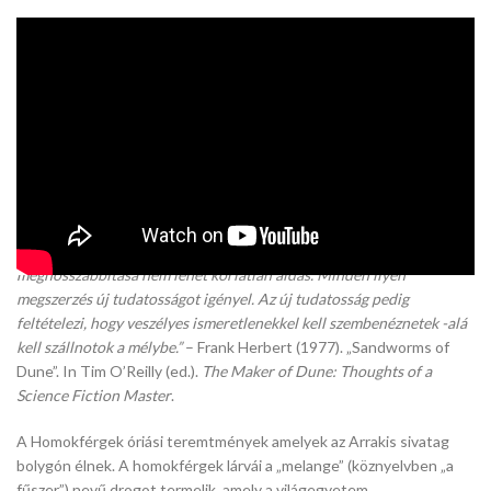
Dune – Designing the Sandworm – Warner Bros. Pictures
Sandworm – Homokféreg
„Minden mitológia elemeinek valami mélyen megindítóból kell
kinőnie, valamiből, ami azzal fenyeget, hogy elborít minden olyan
tudatot, amely megpróbál szembesülni az ősi misztériummal. Mégis,
az ősi szembesülés után ennek a fenyegetésnek a gyökereinek olyan
ismerősnek és szükségesnek kell tűnniük, mint a saját húsod. Ezért
adom nektek a Dűne homokférgeit… az emberi élettartam
meghosszabbítása nem lehet korlátlan áldás. Minden ilyen
megszerzés új tudatosságot igényel. Az új tudatosság pedig
feltételezi, hogy veszélyes ismeretlenekkel kell szembenéznetek -alá
kell szállnotok a mélybe.”
– Frank Herbert (1977). „Sandworms of
Dune”. In Tim O’Reilly (ed.).
The Maker of Dune: Thoughts of a
Science Fiction Master
.
A Homokférgek óriási teremtmények amelyek az Arrakis sivatag
bolygón élnek. A homokférgek lárvái a „melange” (köznyelvben „a
fűszer”) nevű drogot termelik, amely a világegyetem