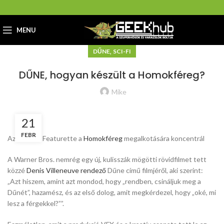
MENU
,
DŰNE
SCI-FI
DŰNE, hogyan készült a Homokféreg?
Mike
21
FEBR
Az új Dűne Featurette a
Homokféreg
megalkotására koncentrál
A Warner Bros. nemrég egy új, kulisszák mögötti rövidfilmet tett
közzé
Denis Villeneuve rendező
Dűne című filmjéről, aki szerint:
„Azt hiszem, amint azt mondod, hogy „rendben, csináljuk meg a
Dűnét”, hazamész, és az első dolog, amit megkérdezel, hogy „oké, mi
lesz a férgekkel?””.