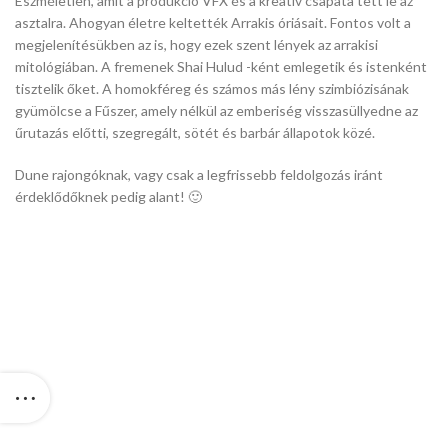
Eszméletlen, amit a produkció VFX és a kreatív csapata tett le az
asztalra. Ahogyan életre keltették Arrakis óriásait. Fontos volt a
megjelenítésükben az is, hogy ezek szent lények az arrakisi
mitológiában. A fremenek Shai Hulud -ként emlegetik és istenként
tisztelik őket. A homokféreg és számos más lény szimbiózisának
gyümölcse a Fűszer, amely nélkül az emberiség visszasüllyedne az
űrutazás előtti, szegregált, sötét és barbár állapotok közé.
Dune rajongóknak, vagy csak a legfrissebb feldolgozás iránt
érdeklődőknek pedig alant! 🙂