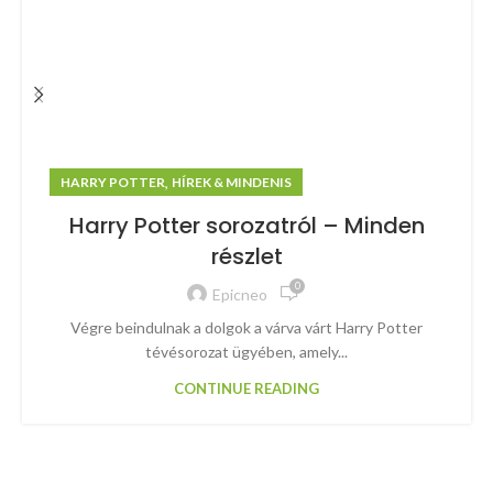
,
HARRY POTTER
HÍREK & MINDENIS
Harry Potter sorozatról – Minden
részlet
0
Epicneo
Végre beindulnak a dolgok a várva várt Harry Potter
tévésorozat ügyében, amely...
CONTINUE READING