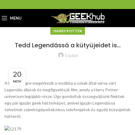
MENU
HARRY POTTER
Tedd Legendássá a kütyüjeidet is…
Equilan
20
NOV
A héten végre megérkezik a mozikba a sokak által várva-várt
Legendás állatok és megfigyelésük film, amely a Harry Potter-
univerzum legújabb része. Úgy gondoltuk összegyűjtünk Nektek
egy pár igazán geek háttérképet, amivel igazán Legendássá
tehetitek számítógépeitek/okos telefonjaitok és egyéb kütyüjeitek
hátterét.