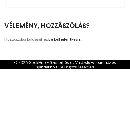
VÉLEMÉNY, HOZZÁSZÓLÁS?
Hozzászólás küldéséhez
be kell jelentkezni
.
© 2026
GeekHub – Szuperhős és Varázsló webáruház és
ajándékbolt!
. All rights reserved