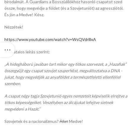
birodalmát. A Guardians a Bosszúállókhoz hasonló csapatot szed
össze, hogy megvédje a földet (és a Szovjetuniót) az agressziótól.
És jön a Medve! Kész.
Nézzétek!
https://www.youtube.com/watch?v=WsQVdrillxA
A hivatalos leírás szerint:
„A hidegháború javában tart mikor egy titkos szervezet, a „Hazafiak”
összegyűjt egy csapat szovjet szuperhőst, megváltoztatva a DNA -
jukat, hogy megvédjék az anyaföldet a természetfeletti ellenféllel
szemben.
A csapat négy tagja Szovjetunió egyes nemzeteit képviselik elrejtve a
titkos képességeiket. Veszélyben az álcájukat lefejtve sietnek
megvédeni a Hazát.”
Szovjetek és a nacionalizmus?
Állat
Medve!