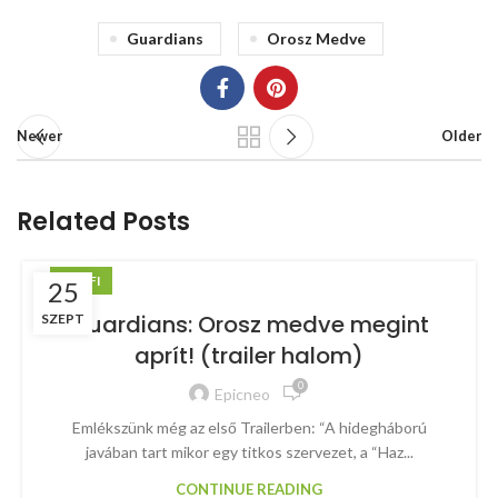
Guardians
Orosz Medve
Newer
Older
Related Posts
SCI-FI
25
Guardians: Orosz medve megint
SZEPT
aprít! (trailer halom)
0
Epicneo
Emlékszünk még az első Trailerben: “A hidegháború
javában tart mikor egy titkos szervezet, a “Haz...
CONTINUE READING