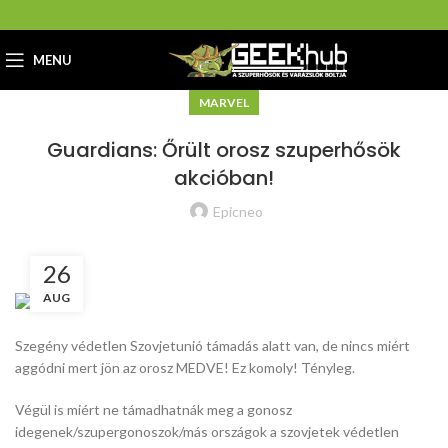
MENU
MARVEL
Guardians: Őrült orosz szuperhősök
akcióban!
Epicneo
26
AUG
Szegény védetlen Szovjetunió támadás alatt van, de nincs miért
aggódni mert jön az orosz MEDVE! Ez komoly! Tényleg.
Végül is miért ne támadhatnák meg a gonosz
idegenek/szupergonoszok/más országok a szovjetek védetlen