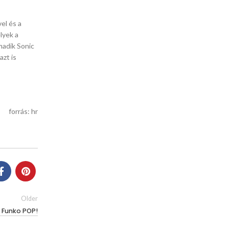
el és a
lyek a
madik Sonic
azt is
forrás: hr
Older
 Funko POP!