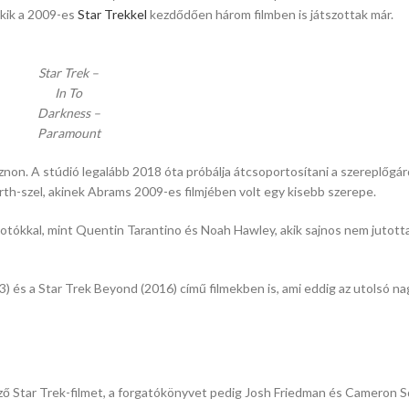
akik a 2009-es
Star Trekkel
kezdődően három filmben is játszottak már.
Star Trek –
In To
Darkness –
Paramount
sznon. A stúdió legalább 2018 óta próbálja átcsoportosítani a szereplőgá
th-szel, akinek Abrams 2009-es filmjében volt egy kisebb szerepe.
alkotókkal, mint Quentin Tarantino és Noah Hawley, akik sajnos nem jutott
13) és a Star Trek Beyond (2016) című filmekben is, ami eddig az utolsó n
 Star Trek-filmet, a forgatókönyvet pedig Josh Friedman és Cameron Squ