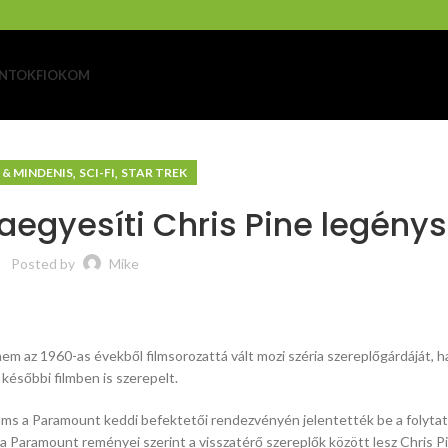
NTOK
FIOKOM
,
,
 & MINDENIS
SCI-FI
STAR TREK
jraegyesíti Chris Pine legény
Posted by
Mike
m az 1960-as évekből filmsorozattá vált mozi széria szereplőgárdáját, ha
későbbi filmben is szerepelt.
ams a Paramount keddi befektetői rendezvényén jelentették be a folytat
 a Paramount reményei szerint a visszatérő szereplők között lesz Chris P