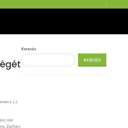
Keresés
KERESÉS
ségét
nem a J.J.
ást, bár
ine, Zachary