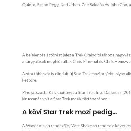
Quinto, Simon Pegg, Karl Urban, Zoe Saldaña és John Cho, 
A bejelentés áttörést jelez a Trek újraindításához a nagyvá
a tárgyalások meghiúsultak Chris Pine-nal és Chris Hemswor
Azóta többször is elindult új Star Trek mozi projekt, olyan 
kettőre.
Pine játszotta Kirk kapitányt a Star Trek Into Darkness (20
kiruccanás volt a Star Trek mozik történetében.
A kövi Star Trek mozi pedig…
A WandaVision rendezője, Matt Shakman rendezi a következő