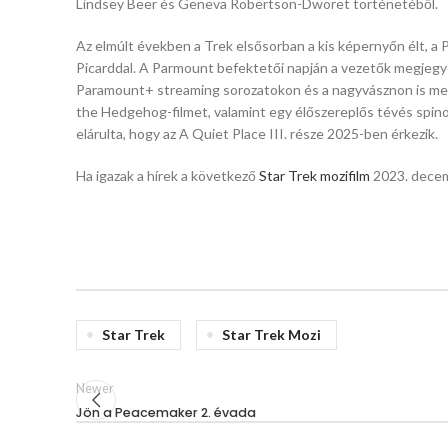
Lindsey Beer és Geneva Robertson-Dworet történetéből.
Az elmúlt években a Trek elsősorban a kis képernyőn élt, a
Picarddal. A Parmount befektetői napján a vezetők megjegyez
Paramount+ streaming sorozatokon és a nagyvásznon is megá
the Hedgehog-filmet, valamint egy élőszereplős tévés spin
elárulta, hogy az A Quiet Place III. része 2025-ben érkezik.
Ha igazak a hírek a következő
Star Trek mozifilm
2023. decemb
Star Trek
Star Trek Mozi
Newer
Jön a Peacemaker 2. évada