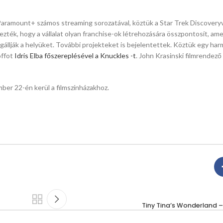
 Paramount+ számos streaming sorozatával, köztük a Star Trek Discoveryv
ték, hogy a vállalat olyan franchise-ok létrehozására összpontosít, ame
llják a helyüket. További projekteket is bejelentettek. Köztük egy har
offot
Idris Elba főszereplésével a Knuckles -t
. John Krasinski filmrendező 
er 22-én kerül a filmszínházakhoz.
Tiny Tina’s Wonderland –