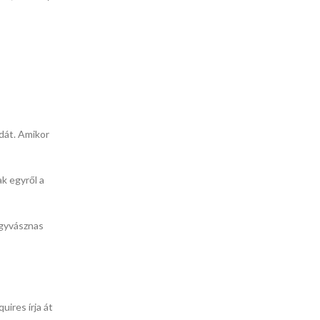
rdát. Amikor
ak egyről a
agyvásznas
ires írja át