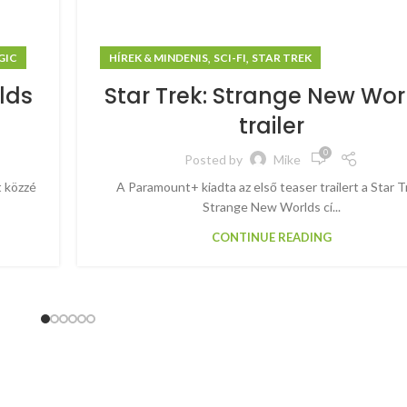
,
,
GIC
HÍREK & MINDENIS
SCI-FI
STAR TREK
lds
Star Trek: Strange New Wor
trailer
0
Posted by
Mike
 közzé
A Paramount+ kiadta az első teaser trailert a Star T
Strange New Worlds cí...
CONTINUE READING