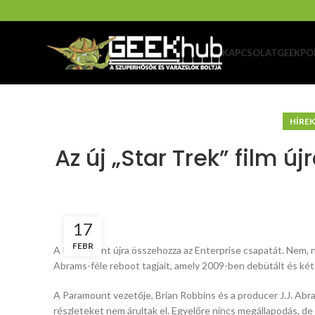
KAPCSOLAT
GEEKPO
HÍREK
Az új „Star Trek” film ú
17
FEBR
A Paramount újra összehozza az Enterprise csapatát. Nem, ne
Abrams-féle reboot tagjait, amely 2009-ben debütált és két 
A Paramount vezetője, Brian Robbins és a producer J.J. Abr
részleteket nem árultak el. Egyelőre nincs megállapodás, de