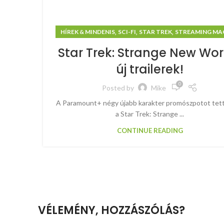
,
,
,
HÍREK & MINDENIS
SCI-FI
STAR TREK
STREAMING MA
Star Trek: Strange New Wor
új trailerek!
0
Posted by
Mike
A Paramount+ négy újabb karakter promószpotot tett
a Star Trek: Strange ...
CONTINUE READING
VÉLEMÉNY, HOZZÁSZÓLÁS?