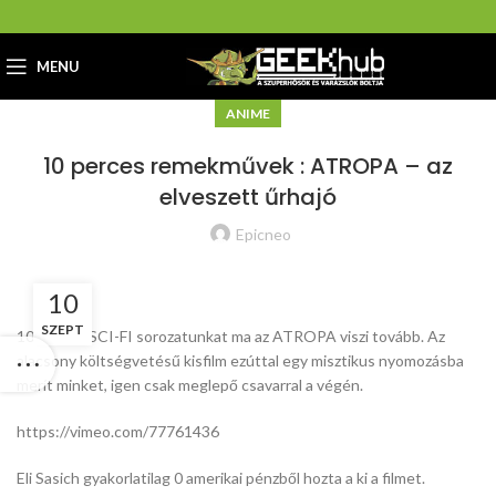
MENU
ANIME
10 perces remekművek : ATROPA – az
elveszett űrhajó
Epicneo
10
SZEPT
10 perces SCI-FI sorozatunkat ma az ATROPA viszi tovább. Az
alacsony költségvetésű kisfilm ezúttal egy misztikus nyomozásba
merít minket, igen csak meglepő csavarral a végén.
https://vimeo.com/77761436
Eli Sasich gyakorlatilag 0 amerikai pénzből hozta a ki a filmet.