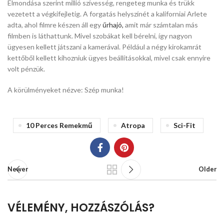
Elmondása szerint millió szívesség, rengeteg munka és trükk
vezetett a végkifejletig. A forgatás helyszínét a kaliforniai Arlete
adta, ahol filmre készen áll egy
űrhajó,
amit már számtalan más
filmben is láthattunk. Mivel szobákat kell bérelni, így nagyon
ügyesen kellett játszani a kamerával. Például a négy kirokamrát
kettőből kellett kihozniuk ügyes beállításokkal, mivel csak ennyire
volt pénzük.
A körülményeket nézve: Szép munka!
10 Perces Remekmű
Atropa
Sci-Fit
Newer
Older
VÉLEMÉNY, HOZZÁSZÓLÁS?