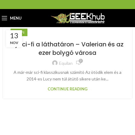
MENU
SCI-FI
13
Új sci-fi a láthatáron – Valerian és az
NOV
ezer bolygó városa
0
Equilan
A már-már sci-fi klasszikusnak számító Az ötödik elem és a
2014-es Lucy nem túl átütő sikere után ke...
CONTINUE READING