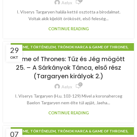
0
Aelyx
I. Viserys Targaryen halála ketté osztotta a birodalmat.
Voltak akik kijelölt örökösét, első feleség...
CONTINUE READING
,
,
,
ANIME
TÖRTÉNELEM
TRÓNOK HARCA & GAME OF THRONES
29
TŰZ ÉS JÉG MÖGÖTT
Game of Thrones: Tűz és Jég mögött
OKT
25. – A Sárkányok Tánca, első rész
(Targaryen királyok 2.)
0
Aelyx
I. Viserys Targaryen (H.u. 103-129) Mivel a koronaherceg
Baelon Targaryen nem élte túl apját, Jaeha...
CONTINUE READING
,
,
,
ANIME
TÖRTÉNELEM
TRÓNOK HARCA & GAME OF THRONES
07