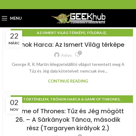
MENU
,
,
AZ ISMERT VILÁG TÉRKÉPE
FÖLDRAJZ
22
TRÓNOK HARCA & GAME OF THRONES
Trónok Harca: Az Ismert Világ térképe
MÁRC
0
Aelyx
George R. R. Martin lélegzetelállító világot teremtett meg A
Tűz és Jég dala köteteivel: nemcsak éve...
CONTINUE READING
,
,
TÖRTÉNELEM
TRÓNOK HARCA & GAME OF THRONES
02
TŰZ ÉS JÉG MÖGÖTT
Game of Thrones: Tűz és Jég mögött
NOV
26. – A Sárkányok Tánca, második
rész (Targaryen királyok 2.)