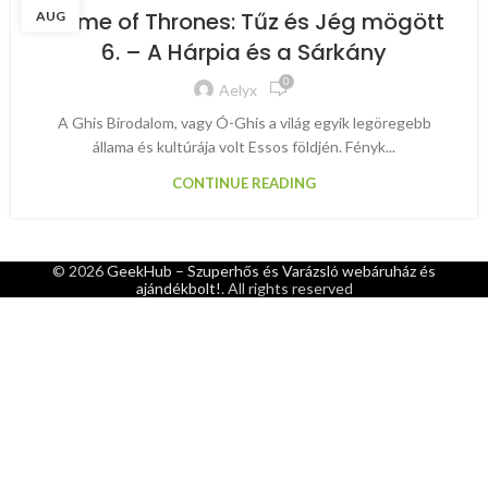
TŰZ ÉS JÉG MÖGÖTT
Game of Thrones: Tűz és Jég mögött
AUG
6. – A Hárpia és a Sárkány
0
Aelyx
A Ghis Birodalom, vagy Ó-Ghis a világ egyik legöregebb
állama és kultúrája volt Essos földjén. Fényk...
CONTINUE READING
© 2026
GeekHub – Szuperhős és Varázsló webáruház és
ajándékbolt!
. All rights reserved