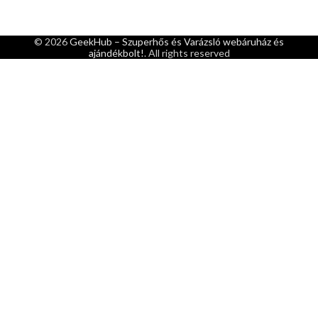
© 2026
GeekHub – Szuperhős és Varázsló webáruház és
ajándékbolt!
. All rights reserved