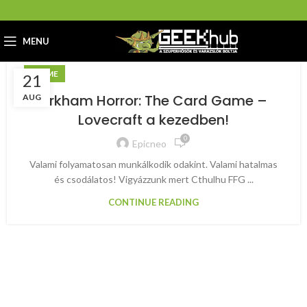
MENU
ANIME
21
Arkham Horror: The Card Game –
AUG
Lovecraft a kezedben!
0
Epicneo
Valami folyamatosan munkálkodik odakint. Valami hatalmas
és csodálatos! Vigyázzunk mert Cthulhu FFG ...
CONTINUE READING