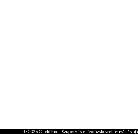
© 2026
GeekHub – Szuperhős és Varázsló webáruház és aj