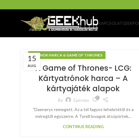
KAPCSOLAT
GEEKPO
TRÓNOK HARCA & GAME OF THRONES
15
A Game of Thrones- LCG:
AUG
Kártyatrónok harca – A
kártyajáték alapok
0
By
Epicneo
"Daenerys remegett. Az a tél fagyos leheletétől és a
méregtől egyszerre. A Tyrell lovagok átsöpörtek...
CONTINUE READING