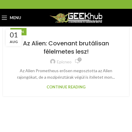
MENU
ALIEN
01
Az Alien: Covenant brutálisan
AUG
félelmetes lesz!
0
Epicneo
Az Alien Prometheus erősen megosztotta az Alien
rajongókat, de a mozipénztárak végül is ítéletet mon...
CONTINUE READING