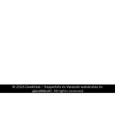
© 2026
GeekHub – Szuperhős és Varázsló webáruház és
ajándékbolt!
. All rights reserved